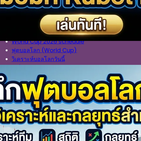
KUBET คาสิโนยอดฮิต
KUBET บอลสเต็ป 2-12 คู่ บอลโลก
2026
World Cup 2026 schedule
ฟุตบอลโลก (World Cup)
วิเคราะห์บอลโลกวันนี้
เคล็ดลับการเดินทางอย่างสะดวก
สบาย
เดิมพันง่าย ได้เงินจริง
เริ่มสนุกกับเกมคาสิโนที่ KUCasino
โปรโมชั่นพิเศษรอคุณที่ KUBET
เอกสารสำคัญ