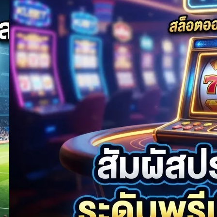
สัมผัสประสบการณ์
สล็อตออนไลน์ระดับ
พรีเมียมที่ Kubet
และ Ku777
สัมผัสประสบก…
อ่านเพิ่มเติม