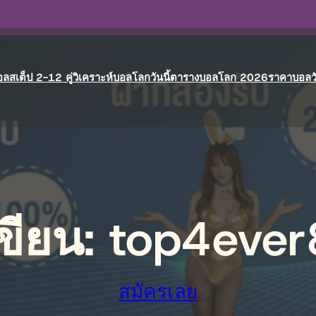
ลสเต็ป 2-12 คู่
วิเคราะห์บอลโลกวันนี้
ตารางบอลโลก 2026
ราคาบอลวั
้เขียน:
top4eve
สมัครเลย