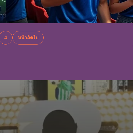
4
หน้าถัดไป
Fa