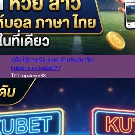
31 กรกฎาคม 2026
คู่มือใช้งาน บ้อ ล สด สำหรับสมาชิก
kubet และ kubet77
โดย top4ever88
20 กรกฎาคม 2026