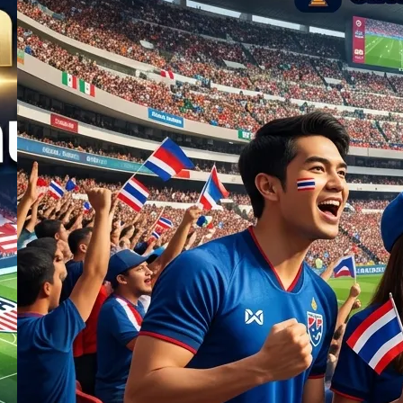
เจาะลึกฟุตบอลโลก
2026: คู่มือการ
วิเคราะห์และ
กลยุทธ์สำหรับแฟน
บอล
เจาะลึกฟุตบอ…
อ่านเพิ่มเติม