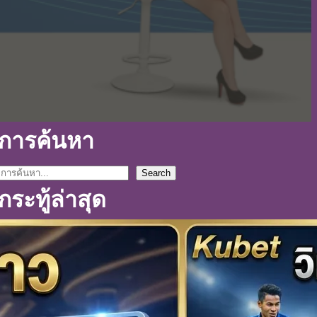
การค้นหา
ค้
Search
กระทู้ล่าสุด
น
ห
า