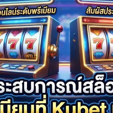
สัมผัสประสบการณ์สล็อตออนไลน์
ระดับพรีเมียมที่ Kubet และ Ku777
โดย top4ever88
13 กรกฎาคม 2026
เจาะลึกเทรนด์เดิมพัน ฟุตบอลโลก
2026: คู่มือมือโปรฉบับสมบูรณ์
โดย top4ever88
6 กรกฎาคม 2026
การจัดหมวดหมู่