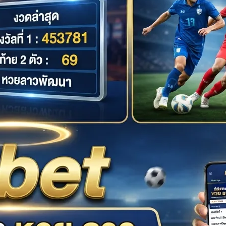
คู่มือเริ่มต้นใช้งาน KUBET สำหรับผู้
เล่นมือใหม่แบบละเอียด
โดย top4ever88
4 สิงหาคม 2026
Kubet อัปเดตผล หวย ลาว พร้อม
วิเคราะห์วิจารณ์ บอล ภาษา ไทย ครบ
จบในที่เดียว
โดย top4ever88