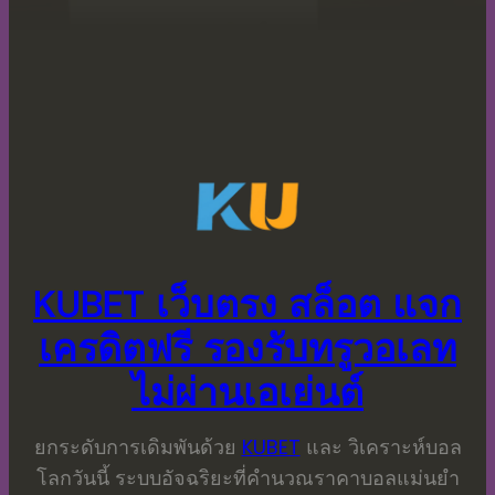
KUBET เว็บตรง สล็อต แจก
เครดิตฟรี รองรับทรูวอเลท
ไม่ผ่านเอเย่นต์
ยกระดับการเดิมพันด้วย
KUBET
และ วิเคราะห์บอล
โลกวันนี้ ระบบอัจฉริยะที่คำนวณราคาบอลแม่นยำ