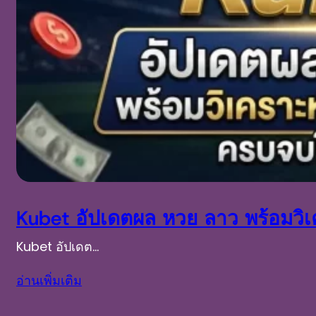
Kubet อัปเดตผล หวย ลาว พร้อมวิเ
Kubet อัปเดต…
อ่านเพิ่มเติม