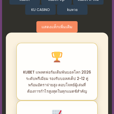
KU CASINO
kuหวย
แสดงแท็กเพิ่มเติม
KUBET แพลตฟอร์มเดิมพันบอลโลก 2026
ระดับพรีเมียม รองรับบอลสเต็ป 2-12 คู่
พร้อมอัตราจ่ายสูง ตอบโจทย์ผู้เล่นที่
ต้องการกำไรสูงสุดในทุกแมตช์สำคัญ