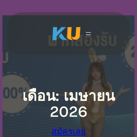
ข้าม
ไป
ยัง
เนื้อหา
เดือน:
เมษายน
2026
สมัครเลย