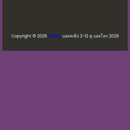
Copyright © 2026.
KUBET
บอลสเต็ป 2-12 คู่ บอลโลก 2026