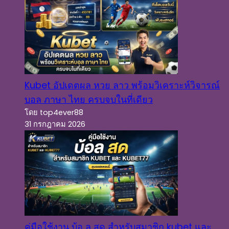
Kubet อัปเดตผล หวย ลาว พร้อมวิเคราะห์วิจารณ์
บอล ภาษา ไทย ครบจบในที่เดียว
โดย top4ever88
31 กรกฎาคม 2026
คู่มือใช้งาน บ้อ ล สด สำหรับสมาชิก kubet และ