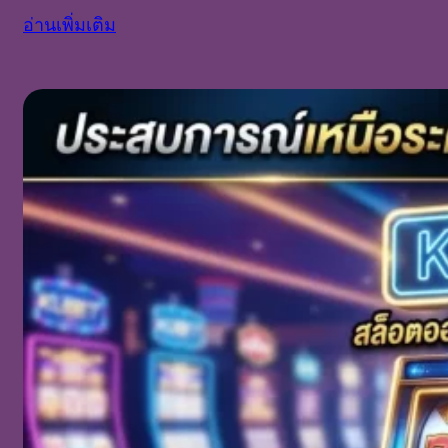
อ่านเพิ่มเติม