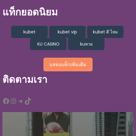
แท็กยอดนิยม
kubet
kubet vip
kubet ดี ไหม
KU CASINO
kuหวย
แสดงแท็กเพิ่มเติม
ติดตามเรา
Facebook
Instagram
Telegram
TikTok