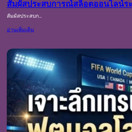
สัมผัสประสบการณ์สล็อตออนไลน์ระด
สัมผัสประสบก…
อ่านเพิ่มเติม