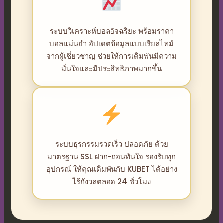
ระบบวิเคราะห์บอลอัจฉริยะ พร้อมราคา
บอลแม่นยำ อัปเดตข้อมูลแบบเรียลไทม์
จากผู้เชี่ยวชาญ ช่วยให้การเดิมพันมีความ
มั่นใจและมีประสิทธิภาพมากขึ้น
ระบบธุรกรรมรวดเร็ว ปลอดภัย ด้วย
มาตรฐาน SSL ฝาก-ถอนทันใจ รองรับทุก
อุปกรณ์ ให้คุณเดิมพันกับ KUBET ได้อย่าง
ไร้กังวลตลอด 24 ชั่วโมง