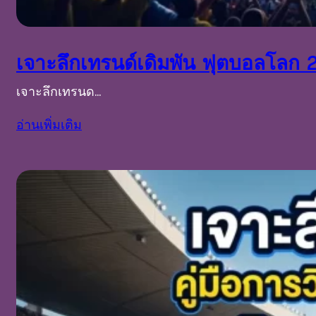
เจาะลึกเทรนด์เดิมพัน ฟุตบอลโลก 2
เจาะลึกเทรนด…
อ่านเพิ่มเติม