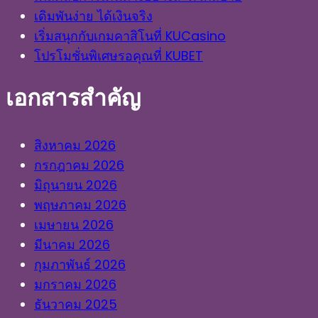
เดิมพันง่าย ได้เงินจริง
เริ่มสนุกกับเกมคาสิโนที่ KUCasino
โปรโมชั่นพิเศษรอคุณที่ KUBET
เอกสารสำคัญ
สิงหาคม 2026
กรกฎาคม 2026
มิถุนายน 2026
พฤษภาคม 2026
เมษายน 2026
มีนาคม 2026
กุมภาพันธ์ 2026
มกราคม 2026
ธันวาคม 2025